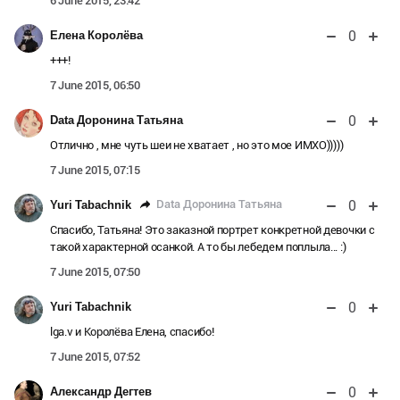
6 June 2015, 23:42
0
Елена Королёва
+++!
7 June 2015, 06:50
0
Data Доронина Татьяна
Отлично , мне чуть шеи не хватает , но это мое ИМХО)))))
7 June 2015, 07:15
0
Data Доронина Татьяна
Yuri Tabachnik
Спасибо, Татьяна! Это заказной портрет конкретной девочки с
такой характерной осанкой. А то бы лебедем поплыла... :)
7 June 2015, 07:50
0
Yuri Tabachnik
lga.v и Королёва Елена, спасибо!
7 June 2015, 07:52
0
Александр Дегтев