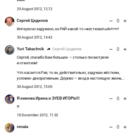
++++
29 August 2012, 12:12
0
Сергей Цедилов
Интересно задумано, но РАЙ какой-то «жестковатый»!+++!
30 August 2012, 14:42
0
Сергей Цедилов
Yuri Tabachnik
Сергей, спасибо Вам большое — столько посмотрели
и отметили!
Что касается Рая, то он, действительно, задуман жёстким,
условно-декоративным. Дерево — вход в настоящую жизнь…
30 August 2012, 15:09
0
Я кимова Ирина и ЗУЕВ ИГОРЬ!!!
!!!
18 December 2012, 11:32
0
renata