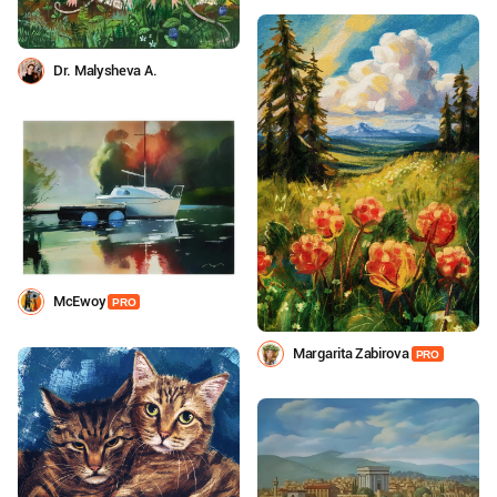
Dr. Malysheva A.
МcEwoy
PRO
Margarita Zabirova
PRO