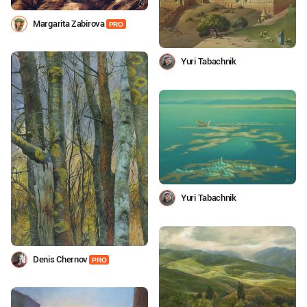
Margarita Zabirova
PRO
Yuri Tabachnik
Yuri Tabachnik
Denis Chernov
PRO