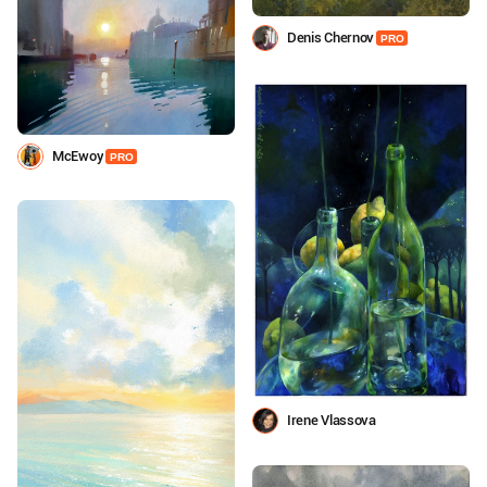
Denis Chernov
PRO
МcEwoy
PRO
Irene Vlassova