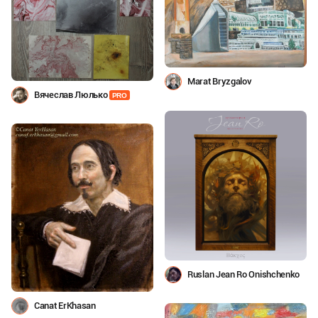
Marat Bryzgalov
Вячеслав Люлько
PRO
Ruslan Jean Ro Onishchenko
Canat ErKhasan