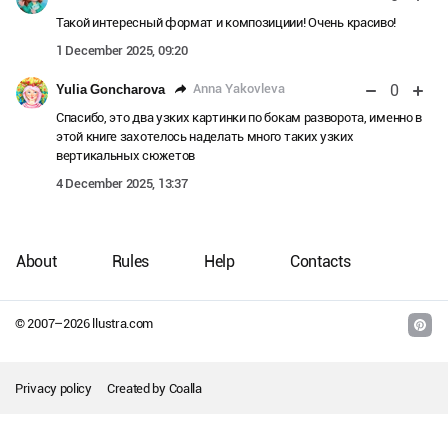
Такой интересный формат и композициии! Очень красиво!
1 December 2025, 09:20
0
Anna Yakovleva
Yulia Goncharova
Спасибо, это два узких картинки по бокам разворота, именно в
этой книге захотелось наделать много таких узких
вертикальных сюжетов
4 December 2025, 13:37
About
Rules
Help
Contacts
© 2007–
2026
llustra.com
Privacy policy
Created by
Coalla