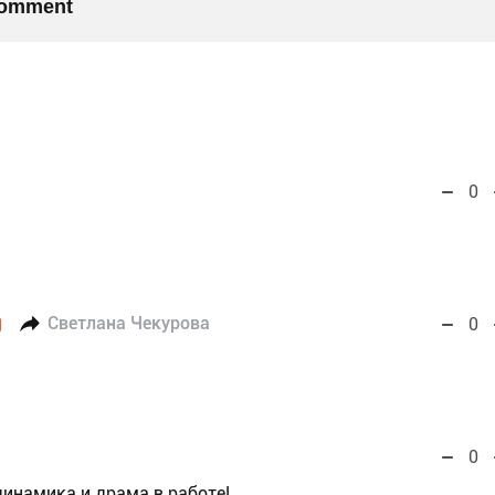
 comment
0
Светлана Чекурова
0
0
инамика и драма в работе!