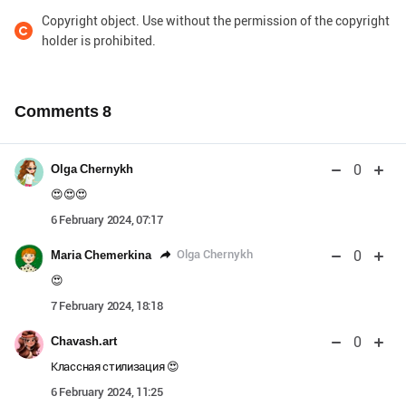
Copyright object. Use without the permission of the copyright
holder is prohibited.
Comments
8
0
Olga Chernykh
😍😍😍
6 February 2024, 07:17
0
Olga Chernykh
Maria Chemerkina
😍
7 February 2024, 18:18
0
Chavash.art
Классная стилизация 😍
6 February 2024, 11:25