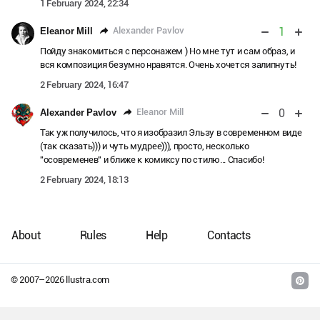
1 February 2024, 22:34
1
Alexander Pavlov
Eleanor Mill
Пойду знакомиться с персонажем ) Но мне тут и сам образ, и
вся композиция безумно нравятся. Очень хочется залипнуть!
2 February 2024, 16:47
0
Eleanor Mill
Alexander Pavlov
Так уж получилось, что я изобразил Эльзу в современном виде
(так сказать))) и чуть мудрее))), просто, несколько
"осовременев" и ближе к комиксу по стилю... Спасибо!
2 February 2024, 18:13
About
Rules
Help
Contacts
© 2007–
2026
llustra.com