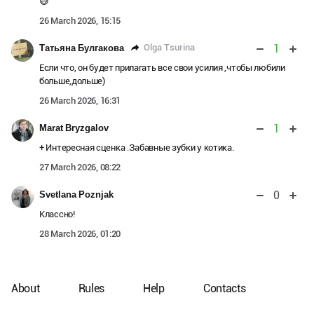
😅
26 March 2026, 15:15
1
Olga Tsurina
Татьяна Булгакова
Если что, он будет прилагать все свои усилия ,чтобы любили
больше,дольше)
26 March 2026, 16:31
1
Marat Bryzgalov
+ Интересная сценка .Забавные зубки у котика.
27 March 2026, 08:22
0
Svetlana Poznjak
Классно!
28 March 2026, 01:20
About
Rules
Help
Contacts