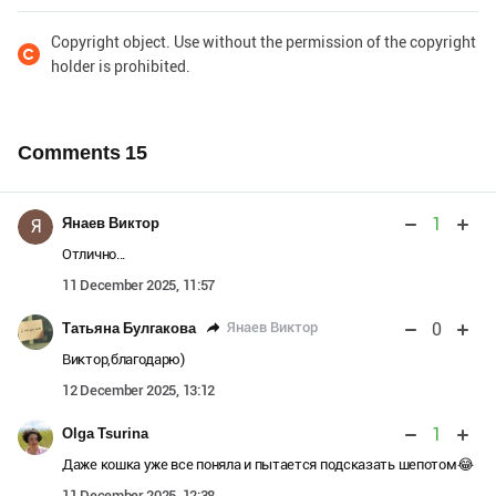
Copyright object. Use without the permission of the copyright
holder is prohibited.
Comments
15
1
Янаев Виктор
Я
Отлично...
11 December 2025, 11:57
0
Янаев Виктор
Татьяна Булгакова
Виктор,благодарю)
12 December 2025, 13:12
1
Olga Tsurina
Даже кошка уже все поняла и пытается подсказать шепотом😂
11 December 2025, 12:38