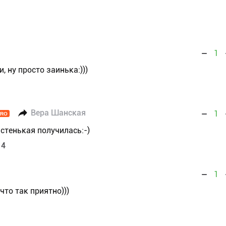
1
, ну просто заинька:)))
Вера Шанская
1
PRO
стенькая получилась:-)
14
1
что так приятно)))