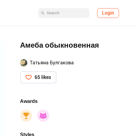
Login
Амеба обыкновенная
Татьяна Булгакова
65 likes
Awards
Styles