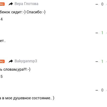
Вера Глотова
0
PRO
бенок сидит:-) Спасибо:-)
14
1
ет..
Bakyganmp3
1
PRO
 словам,ура!!!:-)
15
0
в мое душевное состояние.. )