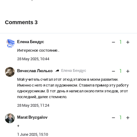
Comments
3
1
Елена Бендус
Интересное состояние..
28 May 2025, 10:44
1
Елена Бендус
Вячеслав Люлько
Мой учитель считал этот этюд этапом в моем развитии.
Именно с него я стал художником. Ставил в пример эту работу
однокурсникам. В тот день я написал около пяти этюдов, этот
последний, далее стемнело.
28 May 2025, 11:24
1
Marat Bryzgalov
+
1 June 2025, 15:10