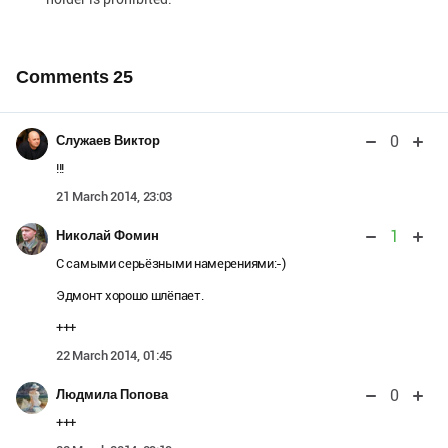
Comments
25
0
Служаев Виктор
!!!
21 March 2014, 23:03
1
Николай Фомин
С самыми серьёзными намерениями:-)
Эдмонт хорошо шлёпает.
+++
22 March 2014, 01:45
0
Людмила Попова
+++