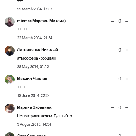
+++
22 March 2014, 17:37
0
mixmar(Марфин Михаил)
+++++!
22 March 2014, 21:54
0
Литвиненко Николай
атмосфера хорошая!!!
28 May 2014, 01:12
0
Михаил Чаплин
++++
18 June 2014, 22:24
0
Марина Забавина
Не поверила глазам. Гуашь О_о
3 August 2015, 14:54