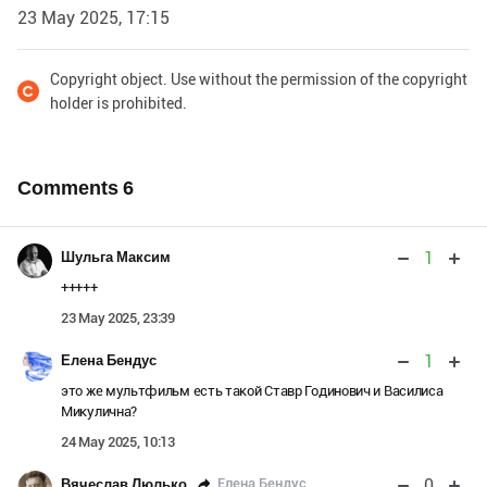
23 May 2025, 17:15
Copyright object. Use without the permission of the copyright
holder is prohibited.
Comments
6
1
Шульга Максим
+++++
23 May 2025, 23:39
1
Елена Бендус
это же мультфильм есть такой Ставр Годинович и Василиса
Микулична?
24 May 2025, 10:13
0
Елена Бендус
Вячеслав Люлько