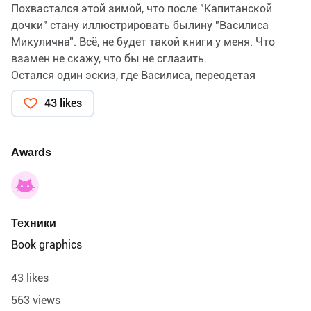
Похвастался этой зимой, что после "Капитанской
дочки" стану иллюстрировать былину "Василиса
Микулична". Всё, не будет такой книги у меня. Что
взамен не скажу, что бы не сглазить.
Остался один эскиз, где Василиса, переодетая
ордынским послом, по дороге в Киев и встречает
43 likes
княжескую дружину.
Awards
Техники
Book graphics
43 likes
563 views