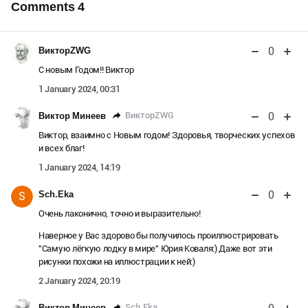
Comments
4
0
ВикторZWG
С новым Годом!! Виктор
1 January 2024, 00:31
0
ВикторZWG
Виктор Минеев
Виктор, взаимно с Новым годом! Здоровья, творческих успехов
и всех благ!
1 January 2024, 14:19
0
Sch.Eka
S
Очень лаконично, точно и выразительно!
Наверное у Вас здорово бы получилось проиллюстрировать
"Самую лёгкую лодку в мире" Юрия Коваля:) Даже вот эти
рисунки похожи на иллюстрации к ней:)
2 January 2024, 20:19
Sch.Eka
Виктор Минеев