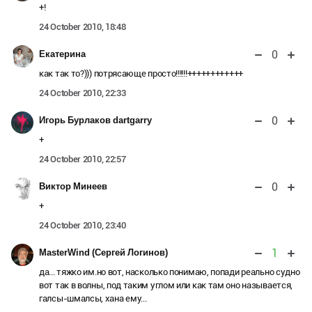
+!
24 October 2010, 18:48
0
Екатерина
как так то?))) потрясающе просто!!!!!!++++++++++++
24 October 2010, 22:33
0
Игорь Бурлаков dartgarry
+
24 October 2010, 22:57
0
Виктор Минеев
+
24 October 2010, 23:40
1
MasterWind (Сергей Логинов)
да... тяжко им.но вот, насколько понимаю, попади реально судно
вот так в волны, под таким углом или как там оно называется,
галсы-шмалсы, хана ему...