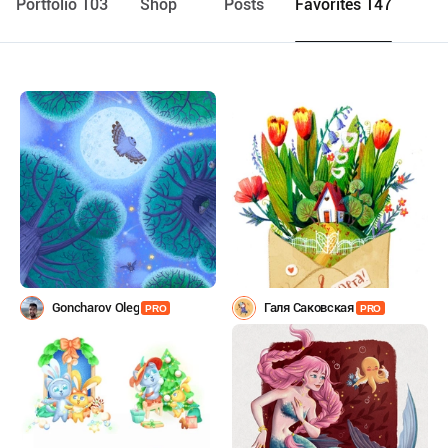
Portfolio 103
Shop
Posts
Favorites 147
Goncharov Oleg
Галя Саковская
PRO
PRO