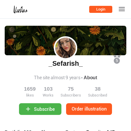
Login
5
_Sefarish_
The site almost 9 years
About
1659
103
75
38
likes
Works
Subscribers
Subscribed
Order illustration
Subscribe