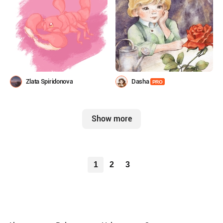
Zlata Spiridonova
Dasha
PRO
Show more
1
2
3