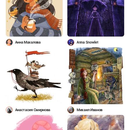
Анна Махалова
Anna Snowlet
Анастасия Смирнова
Михаил Иванов