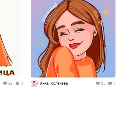
22
0
Анна Горлачева
25
0