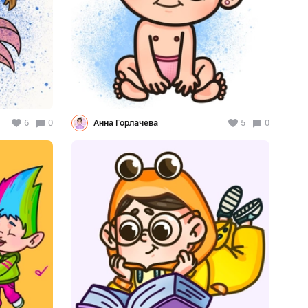
6
0
Анна Горлачева
5
0