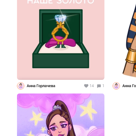
Анна Горлачева
14
1
Анна Г