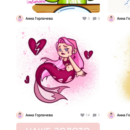
Анна Горлачева
3
0
Анна Г
Анна Горлачева
14
1
Анна Г