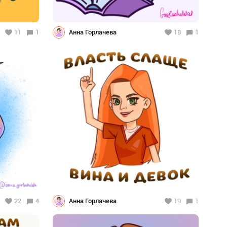
11
1
Анна Горлачева
18
1
22
4
Анна Горлачева
19
1