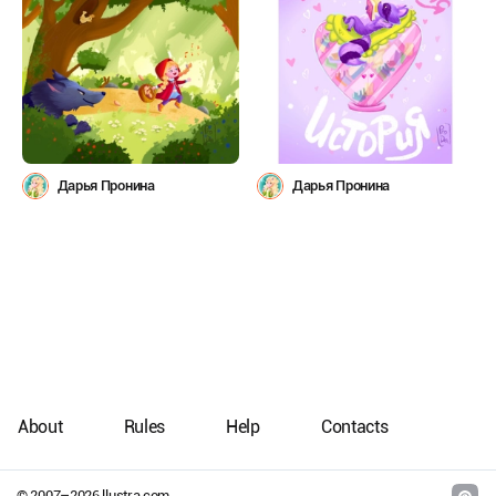
Дарья Пронина
Дарья Пронина
About
Rules
Help
Contacts
© 2007–
2026
llustra.com