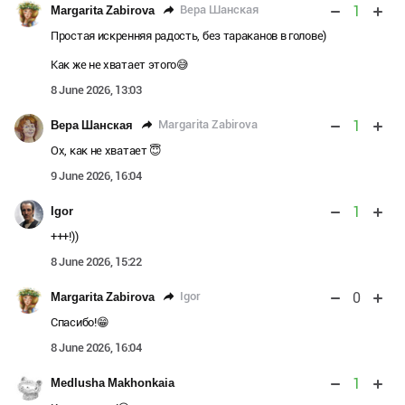
1
Вера Шанская
Margarita Zabirova
Простая искренняя радость, без тараканов в голове)
Как же не хватает этого😅
8 June 2026, 13:03
1
Margarita Zabirova
Вера Шанская
Ох, как не хватает 😇
9 June 2026, 16:04
1
Igor
+++!))
8 June 2026, 15:22
0
Igor
Margarita Zabirova
Спасибо!😁
8 June 2026, 16:04
1
Medlusha Makhonkaia