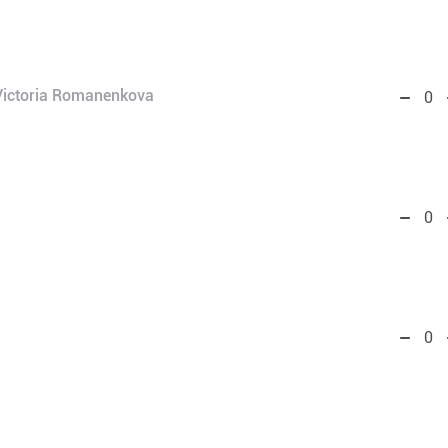
Victoria Romanenkova
0
0
0