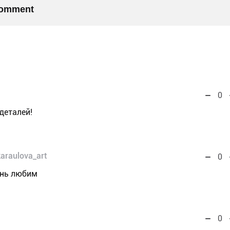
 comment
0
деталей!
karaulova_art
0
ень любим
0