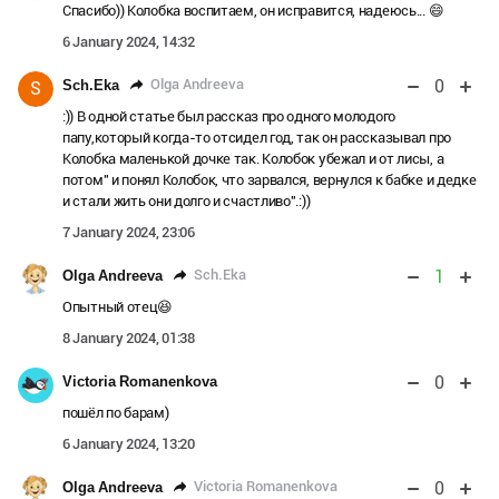
Спасибо)) Колобка воспитаем, он исправится, надеюсь... 😄
6 January 2024, 14:32
0
Olga Andreeva
Sch.Eka
S
:)) В одной статье был рассказ про одного молодого
папу,который когда-то отсидел год, так он рассказывал про
Колобка маленькой дочке так. Колобок убежал и от лисы, а
потом" и понял Колобок, что зарвался, вернулся к бабке и дедке
и стали жить они долго и счастливо".:))
7 January 2024, 23:06
1
Sch.Eka
Olga Andreeva
Опытный отец😆
8 January 2024, 01:38
0
Victoria Romanenkova
пошёл по барам)
6 January 2024, 13:20
0
Victoria Romanenkova
Olga Andreeva