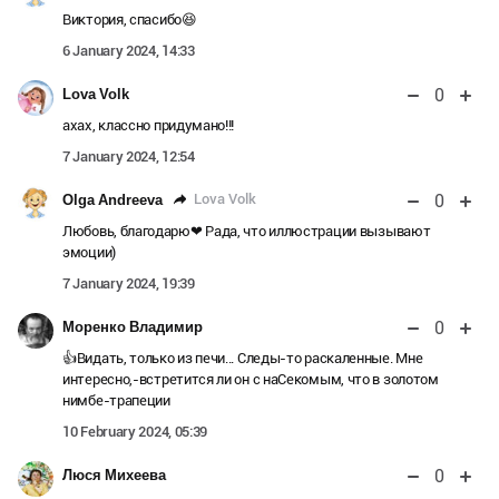
Виктория, спасибо😆
6 January 2024, 14:33
0
Lova Volk
ахах, классно придумано!!!
7 January 2024, 12:54
0
Lova Volk
Olga Andreeva
Любовь, благодарю❤ Рада, что иллюстрации вызывают
эмоции)
7 January 2024, 19:39
0
Моренко Владимир
👍Видать, только из печи... Следы-то раскаленные. Мне
интересно,-встретится ли он с наСекомым, что в золотом
нимбе-трапеции
10 February 2024, 05:39
0
Люся Михеева