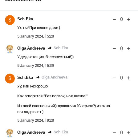
0
Sch.Eka
S
Ух ты! При шляпе даже:)
5 January 2024, 15:28
0
Sch.Eka
Olga Andreeva
У деда стащил, бессовестный))
5 January 2024, 15:39
0
Olga Andreeva
Sch.Eka
S
Уу, как нехорошо!
Как говорится:"Без порток, но в шляпе!"
И такой славненький(тараканчик?Сверчок?) из окна
выглядывает:)
5 January 2024, 19:28
0
Sch.Eka
Olga Andreeva