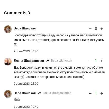
Comments
3
0
Вера Шанская
Благодаря иллюстрации задумалась и узнала, что зимой лоси
мало пьют и не едят снег, храня тепло тела. Век живи, век учись
🙈
2 June 2023, 16:40
1
Вера Шанская
Елена Шафранская
Да , Вера , они практически не пью зимой , тоже узнала об этом
только когда рисовала. Но по сюжету повести - лось испытывал
жажду) Возможно автор тоже мало знала о лосях)
2 June 2023, 21:09
1
Елена Шафранская
Вера Шанская
😊👍
3 June 2023, 19:49