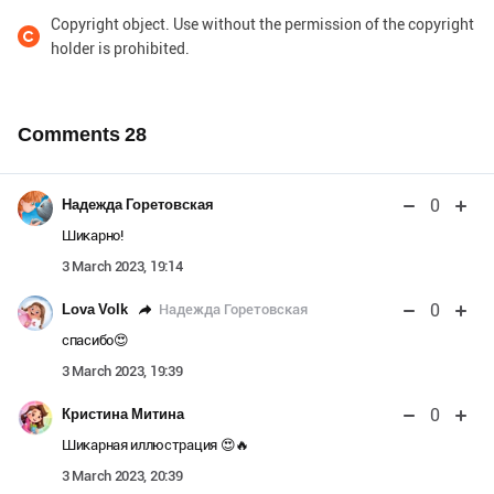
Copyright object. Use without the permission of the copyright
holder is prohibited.
Comments
28
0
Надежда Горетовская
Шикарно!
3 March 2023, 19:14
0
Надежда Горетовская
Lova Volk
спасибо😍
3 March 2023, 19:39
0
Кристина Митина
Шикарная иллюстрация 😍🔥
3 March 2023, 20:39