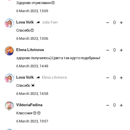
Здорово отрисовано😍
6 March 2023, 13:05
0
Julia Faer
Lova Volk
Спасибо😍
6 March 2023, 13:06
0
Elena Litvinova
здорово получилось) Цвета так круто подобраны!
6 March 2023, 14:48
0
Elena Litvinova
Lova Volk
Спасибо 💓
6 March 2023, 14:58
0
ViktoriaFedina
Классная 😍😍
6 March 2023, 19:57