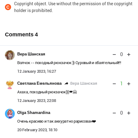
Copyright object. Use without the permission of the copyright
holder is prohibited.
Comments
4
0
Вера Шанская
Волчок -- походный рюкзачок:)) Суровый и обаятельный!!!
12 January 2023, 16:27
1
Вера Шанская
Светлана Емельянова
Ахаха, походный рюкзачок)))❤🤗
12 January 2023, 22:08
0
Olga Shamardina
Очень красиво и так аккуратно рарисован❤️
20 February 2023, 18:10