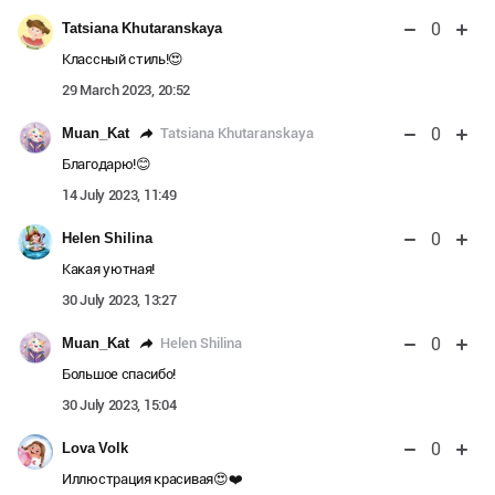
0
Tatsiana Khutaranskaya
Классный стиль!😍
29 March 2023, 20:52
0
Tatsiana Khutaranskaya
Muan_Kat
Благодарю!😊
14 July 2023, 11:49
0
Helen Shilina
Какая уютная!
30 July 2023, 13:27
0
Helen Shilina
Muan_Kat
Большое спасибо!
30 July 2023, 15:04
0
Lova Volk
Иллюстрация красивая😍❤️