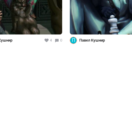
П
Кушнир
4
0
Павел Кушнир