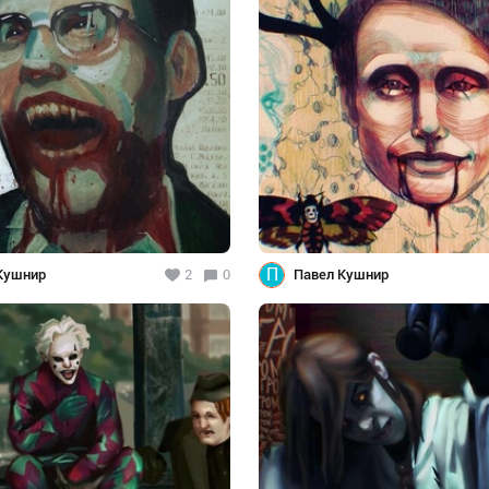
П
Кушнир
2
0
Павел Кушнир