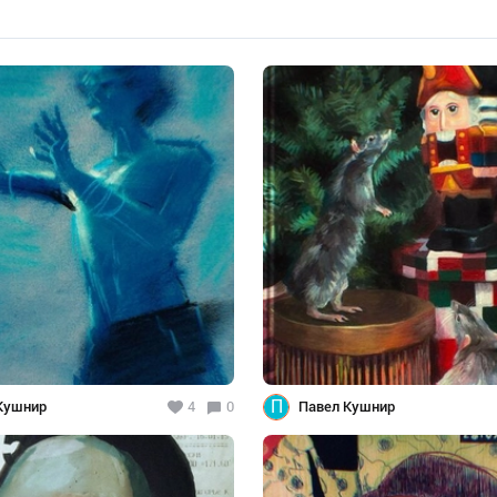
П
Кушнир
4
0
Павел Кушнир