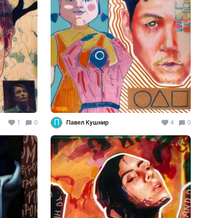
П
1
0
Павел Кушнир
4
0