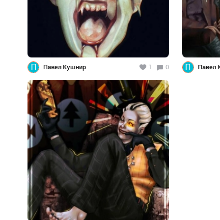
П
П
Павел Кушнир
1
0
Павел 