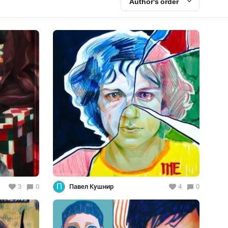
Author's order
П
3
0
Павел Кушнир
4
0