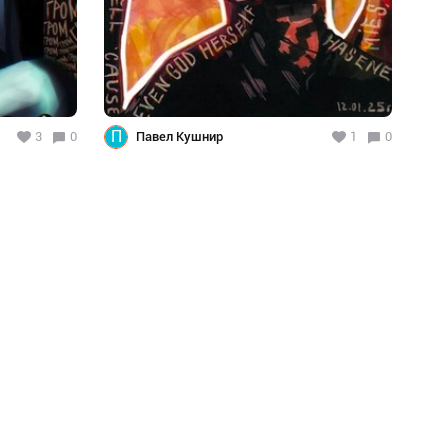
П
3
0
Павел Кушнир
1
0