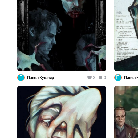
П
П
Павел Кушнир
3
0
Павел 