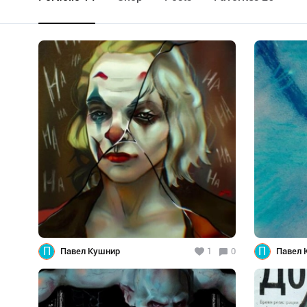
П
П
Павел Кушнир
1
0
Павел 