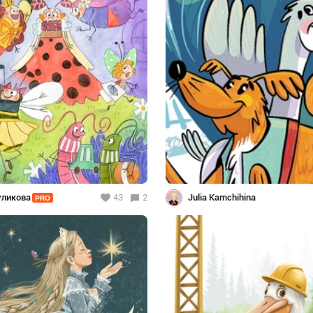
уликова
43
2
Julia Kamchihina
PRO