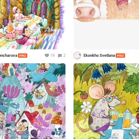
oncharova
74
2
Ekonkho Svetlana
PRO
PRO