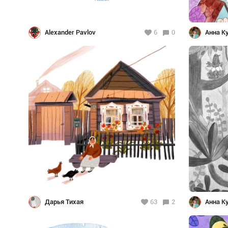
Alexander Pavlov
6
0
Анна К
Дарья Тихая
63
2
Анна К