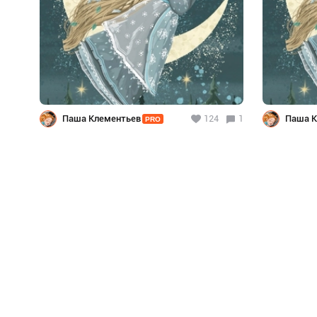
Паша Клементьев
124
1
Паша К
PRO