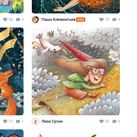
58
4
Паша Клементьев
70
0
PRO
77
1
Лиза Сухно
35
0