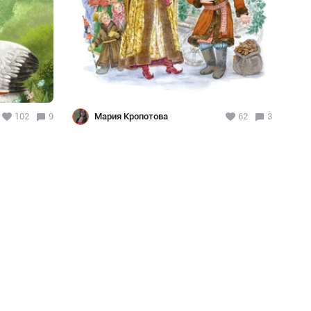
102
9
Мария Кропотова
62
3