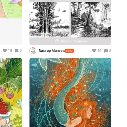
15
2
Виктор Минеев
46
8
PRO