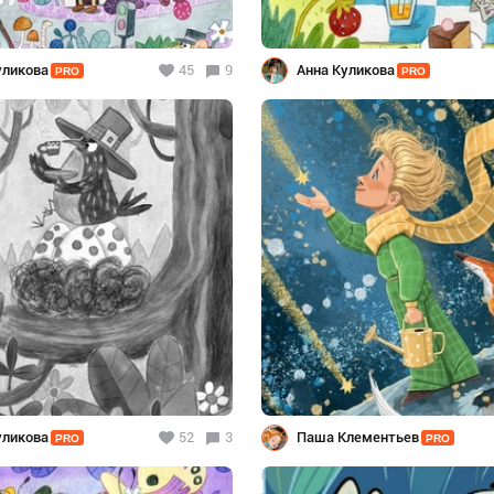
уликова
45
9
Анна Куликова
PRO
PRO
уликова
52
3
Паша Клементьев
PRO
PRO