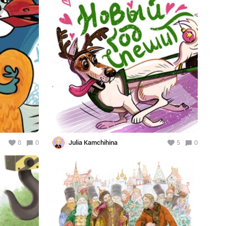
8
0
Julia Kamchihina
5
0