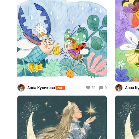
Анна Куликова
51
0
Анна К
PRO