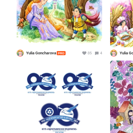
Yulia Goncharova
85
4
Yulia G
PRO