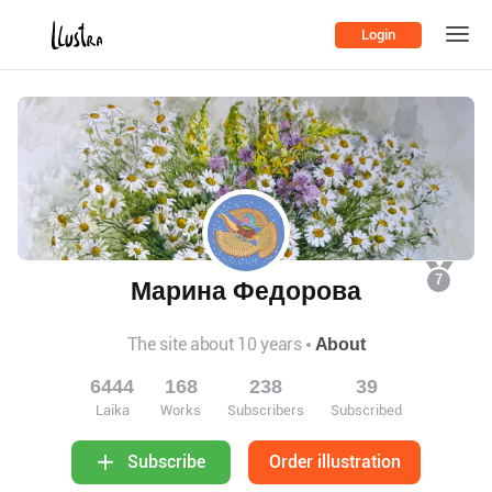
Login
7
Марина Федорова
The site about 10 years
About
6444
168
238
39
Laika
Works
Subscribers
Subscribed
Order illustration
Subscribe