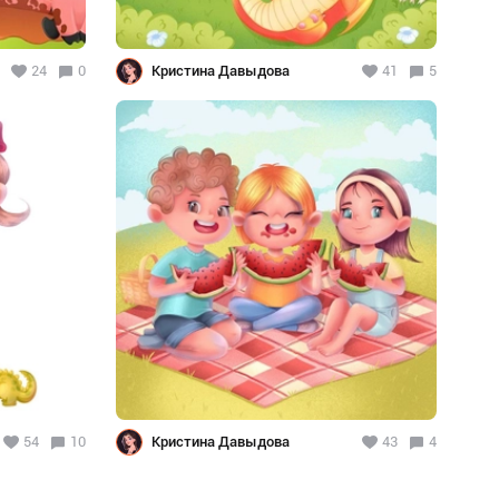
24
0
Кристина Давыдова
41
5
54
10
Кристина Давыдова
43
4