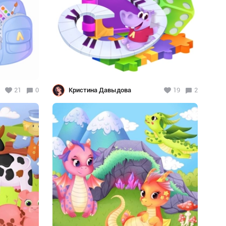
21
0
Кристина Давыдова
19
2