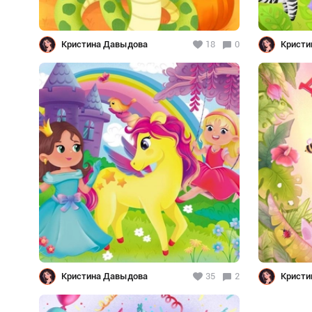
Кристина Давыдова
18
0
Кристи
Кристина Давыдова
35
2
Кристи