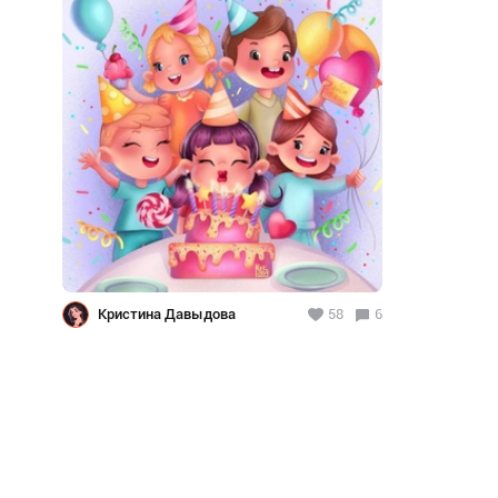
Кристина Давыдова
58
6