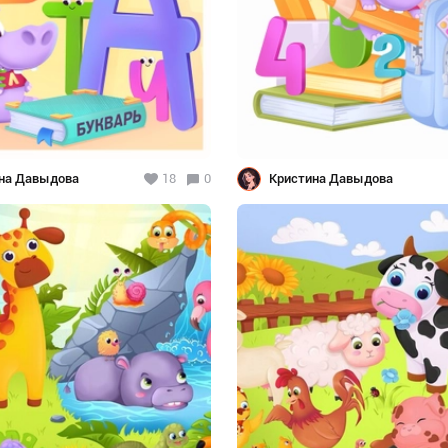
на Давыдова
18
0
Кристина Давыдова