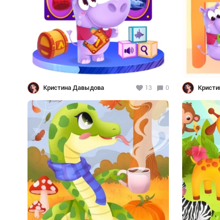
Кристина Давыдова
13
0
Кристи