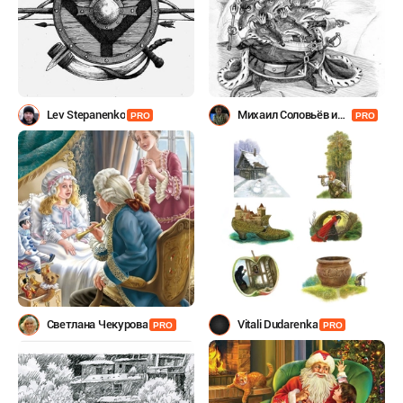
Lev Stepanenko
Михаил Соловьёв и
PRO
PRO
Петрова Елена
Светлана Чекурова
Vitali Dudarenka
PRO
PRO