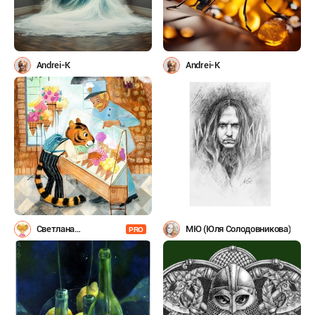
Andrei-K
Andrei-K
Светлана
МЮ (Юля Солодовникова)
PRO
Емельянова