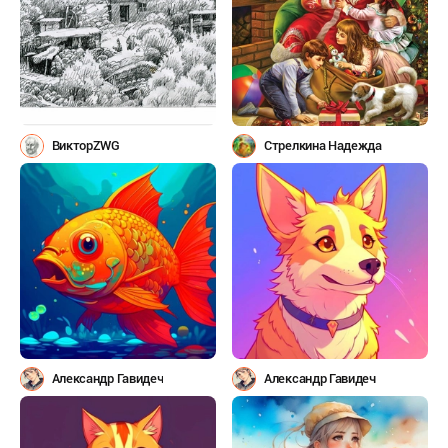
ВикторZWG
Стрелкина Надежда
Александр Гавидеч
Александр Гавидеч