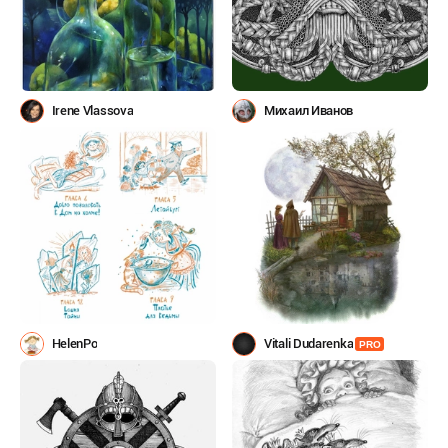
Irene Vlassova
Михаил Иванов
HelenPo
Vitali Dudarenka
PRO