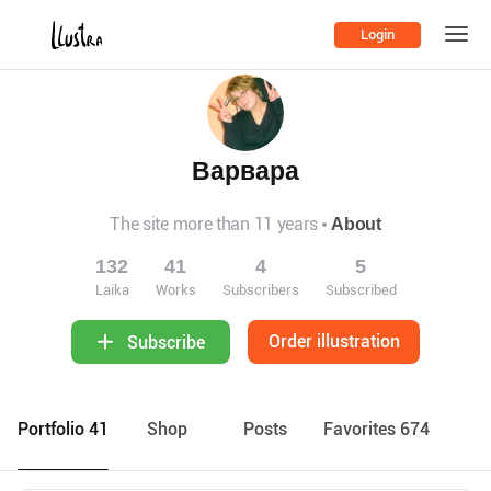
Login
Варвара
The site more than 11 years
About
132
41
4
5
Laika
Works
Subscribers
Subscribed
Order illustration
Subscribe
Portfolio 41
Shop
Posts
Favorites 674