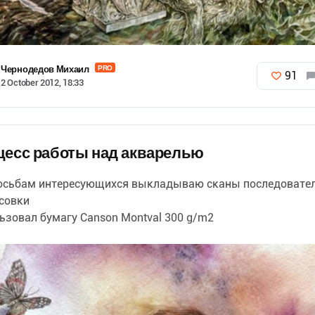
Чернодедов Михаил
PRO
91
2 October 2012, 18:33
цесс работы над акварелью
осьбам интересующихся выкладываю сканы последовате
совки
ьзовал бумагу Canson Montval 300 g/m2
тростей: привык натягивать бумагу на планшет из фанеры