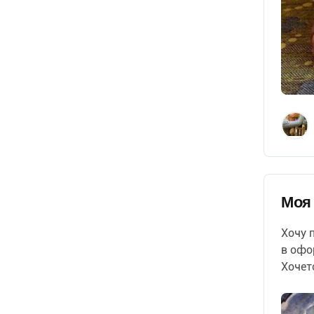
Моя 
Хочу 
в офо
Хочет
перва
http:/