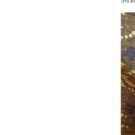
Это в
уже на