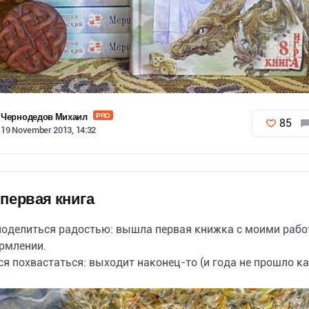
Чернодедов Михаил
PRO
85
19 November 2013, 14:32
первая книга
поделиться радостью: вышла первая книжка с моими раб
рмлении.
ся похвастаться: выходит
наконец-то
(и года не прошло к
я книга с моими картинками.
…