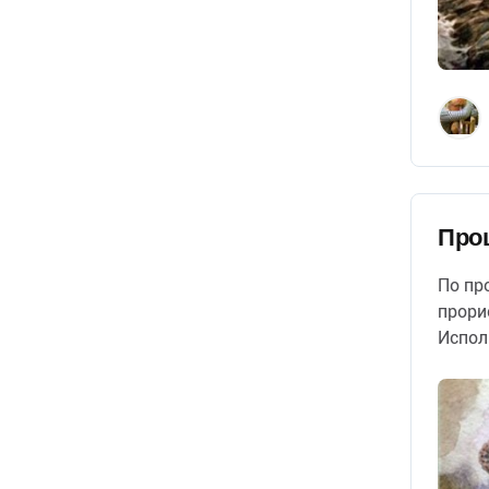
Про
По пр
прори
Испол
Из хи