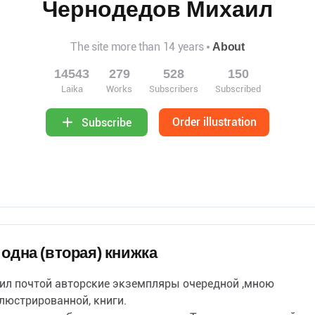
Чернодедов Михаил
The site more than 14 years
About
14543
279
528
150
Laika
Works
Subscribers
Subscribed
Order illustration
Subscribe
1
одна (вторая) книжка
ил почтой авторские экземпляры очередной ,мною
люстрированной, книги.