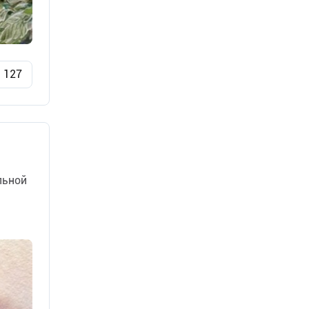
127
льной
…