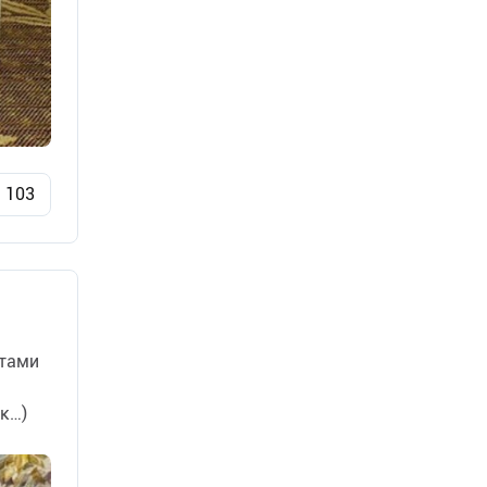
103
отами
ак…)