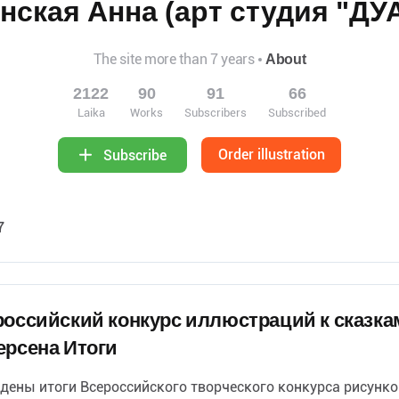
нская Анна (арт студия "ДУ
The site more than 7 years
About
2122
90
91
66
Laika
Works
Subscribers
Subscribed
Order illustration
Subscribe
7
оссийский конкурс иллюстраций к сказка
ерсена Итоги
дены итоги Всероссийского творческого конкурса рисунко