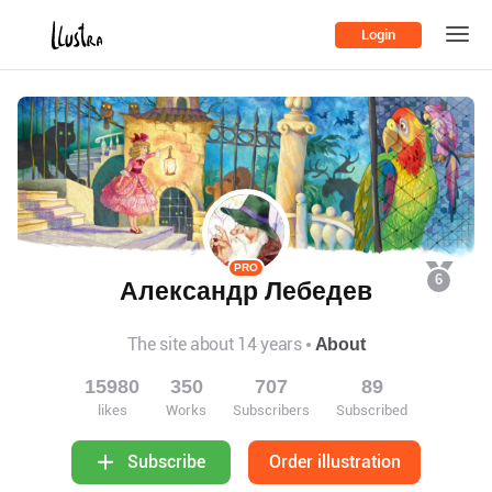
Login
PRO
6
Александр Лебедев
The site about 14 years
About
15980
350
707
89
likes
Works
Subscribers
Subscribed
Order illustration
Subscribe