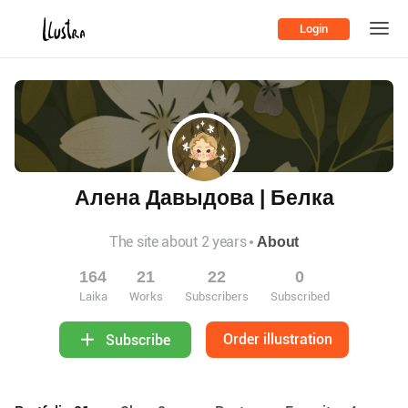
Login
Алена Давыдова | Белка
The site about 2 years
About
164
21
22
0
Laika
Works
Subscribers
Subscribed
Order illustration
Subscribe