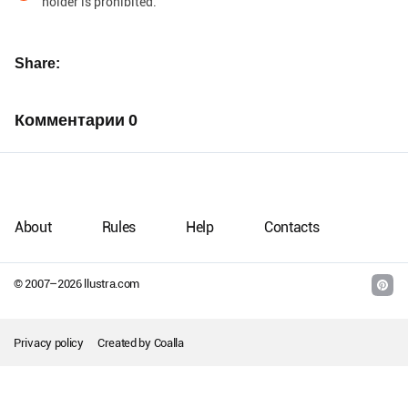
holder is prohibited.
Share
Комментарии
0
About
Rules
Help
Contacts
© 2007–
2026
llustra.com
Privacy policy
Created by
Coalla