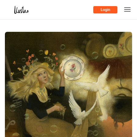
Login