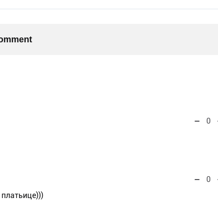
 comment
0
0
е платьице)))