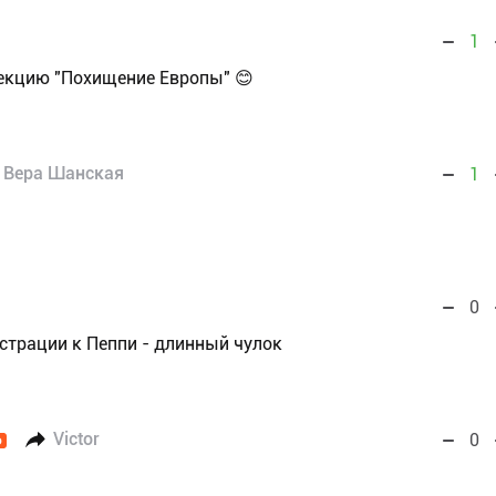
1
екцию "Похищение Европы" 😊
Вера Шанская
1
0
страции к Пеппи - длинный чулок
Victor
0
O