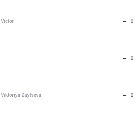
Victor
0
0
Viktoriya Zaytseva
0