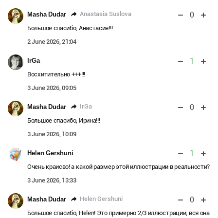
0
Anastasia Suslova
Masha Dudar
Большое спасибо, Анастасия!!!
2 June 2026, 21:04
1
IrGa
Восхитительно +++!!!
3 June 2026, 09:05
0
IrGa
Masha Dudar
Большое спасибо, Ирина!!!
3 June 2026, 10:09
1
Helen Gershuni
Очень краисво! а какой размер этой иллюстрации в реальности?
3 June 2026, 13:33
0
Helen Gershuni
Masha Dudar
Большое спасибо, Helen! Это примерно 2/3 иллюстрации, вся она