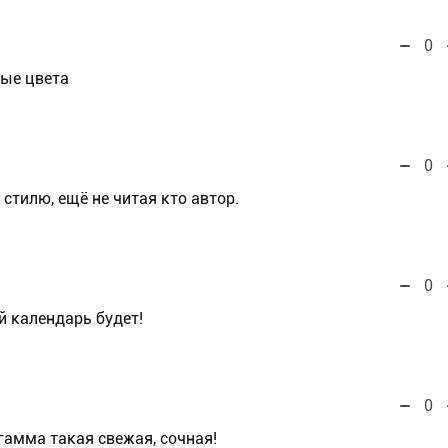
0
ные цвета
0
 стилю, ещё не читая кто автор.
0
 календарь будет!
0
гамма такая свежая, сочная!