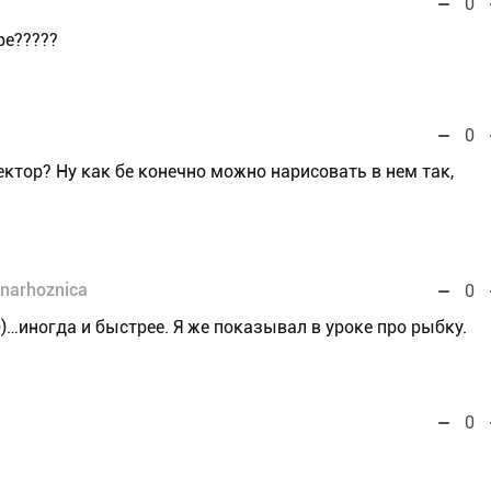
0
ре?????
0
ктор? Ну как бе конечно можно нарисовать в нем так,
narhoznica
0
))…иногда и быстрее. Я же показывал в уроке про рыбку.
0