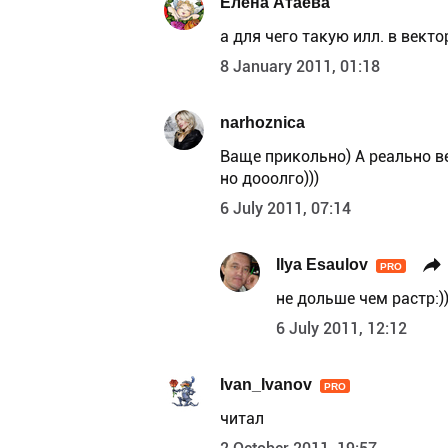
Елена Атаева
а для чего такую илл. в векто
8 January 2011, 01:18
narhoznica
Ваще прикольно) А реально ве
но дооолго)))
6 July 2011, 07:14
Ilya Esaulov
PRO
не дольше чем растр:)
6 July 2011, 12:12
Ivan_Ivanov
PRO
читал