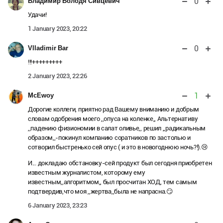
0
Владимир Володя Сивцевич
Удачи!
1 January 2023, 20:22
0
Vlladimir Bar
!!!+++++++++
2 January 2023, 22:26
1
МcEwoy
Дорогие коллеги, приятно рад Вашему вниманию и добрым
словам одобрения моего ,,опуса на коленке,, Альтернативу
,,падению физиономии в салат оливье,, решил ,,радикальным
образом,,-покинул компанию соратников по застолью и
сотворил быстренько сей опус ( и это в новогоднюю ночь?!).😢
И... докладаю обстановку-сей продукт был сегодня приобретен
известным журналистом, которому ему
известным,,алгоритмом,, был просчитан ХОД, тем самым
подтвердив,что моя ,,жертва,,была не напрасна.😏
6 January 2023, 23:23