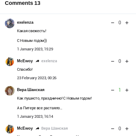
Comments
13
0
exelenza
Какая свежесть!
С Новым годом))
1 January 2023, 15:29
0
exelenza
МcEwoy
Спасибо!
23 February 2023, 00:26
1
Вера Шанская
Как пушисто, празднично! С Новым годом!
А в Питере все растаяло...
1 January 2023, 16:14
0
Вера Шанская
МcEwoy