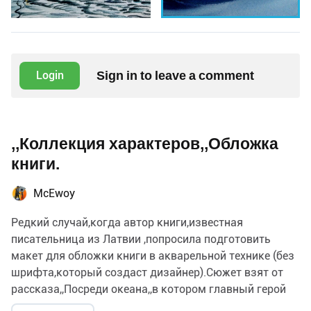
Sign in to leave a comment
Login
,,Коллекция характеров,,Обложка
книги.
МcEwoy
Редкий случай,когда автор книги,известная
писательница из Латвии ,попросила подготовить
макет для обложки книги в акварельной технике (без
шрифта,который создаст дизайнер).Сюжет взят от
рассказа,,Посреди океана,,в котором главный герой
попадает в круговерть-эпицентр цунами. Написал