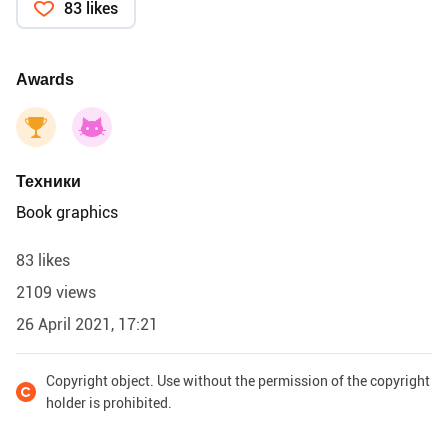
83 likes
быстро,на эмоциях,,нахлебавшись,,однако морской
соленой водицы. Прочтите при случае-советую.
Интересное описание, словно человек побывал в
Awards
такой ситуации...Не дай Бог,конечно.!
Техники
Book graphics
83 likes
2109 views
26 April 2021, 17:21
Copyright object. Use without the permission of the copyright
holder is prohibited.