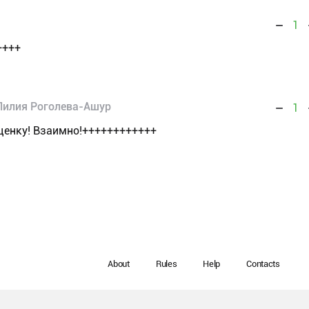
1
++++
Лилия Роголева-Ашур
1
ценку! Взаимно!++++++++++++
About
Rules
Help
Contacts