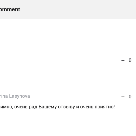
 comment
0
Irina Lasynova
0
аимно, очень рад Вашему отзыву и очень приятно!