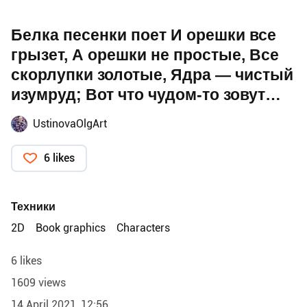
Белка песенки поет И орешки все
грызет, А орешки не простые, Все
скорлупки золотые, Ядра — чистый
изумруд; Вот что чудом-то зовут…
UstinovaOlgArt
6 likes
Техники
2D
Book graphics
Characters
6 likes
1609 views
14 April 2021, 12:56