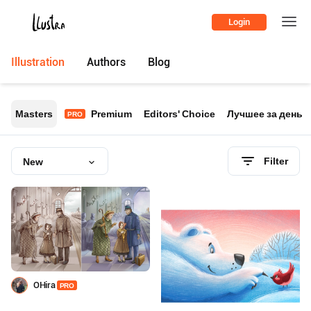
Login
Illustration
Authors
Blog
Masters
Premium
Editors' Choice
Лучшее за день
PRO
Filter
New
OHira
PRO