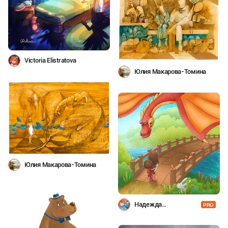
Victoria Elistratova
Юлия Макарова-Томина
Юлия Макарова-Томина
Надежда
PRO
Горетовская