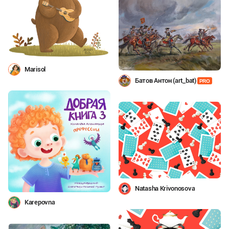
Marisol
Батов Антон (art_bat)
PRO
Natasha Krivonosova
Karepovna