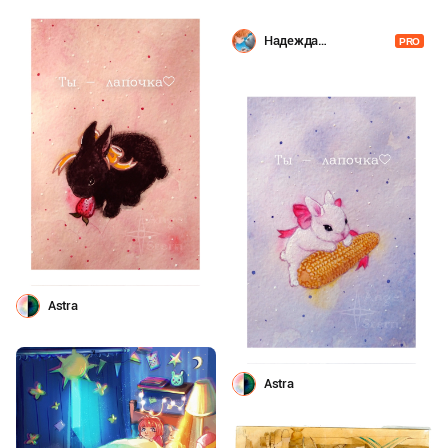
Надежда
PRO
Горетовская
Astra
Astra