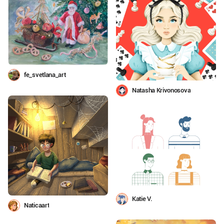
fe_svetlana_art
Natasha Krivonosova
Katie V.
Naticaart