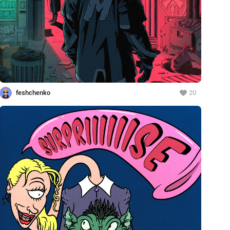
feshchenko
20