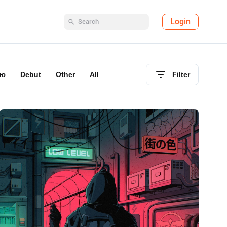
Login
лю
Debut
Other
All
Filter