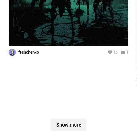
feshchenko
15
1
Show more