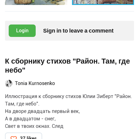
Sign in to leave a comment
Login
К сборнику стихов "Район. Там, где
небо"
Tonia Kurnosenko
Иллюстрация к сборнику стихов Юлии Зиберт "Район.
Там, где небо".
На дворе двадцать первый век,
А в двадцатом - снег,
Свет в твоих окнах. След
От твоих "нет".
37 likes